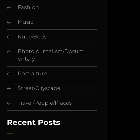
Fashion
Music
Nude/Body
Photojournalism/Docum
entary
Portraiture
Street/Cityscape
Travel/People/Places
Recent Posts