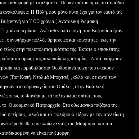
που κάθε φορά με εκπλήσσει . Πέραν τούτου όμως τα σημάδια
α ανακαλύψεις. Η Πόλη, που μόνο αυτή έχει για τον εαυτό της
Βυζαντινή για 1100 χρόνια ( Ανατολική Ρωμαική
00 χρόνια περίπου. Ανέκαθεν από εποχή του Βυζαντίου ήταν
ς , συνυπήρχαν πολλές θρησκείες και κοινότητες, έως την
ο τέλος στην πολυπολιτισμικότητα της. Έκτοτε ο επισκέπτης
 θραύσματα όμως μιας πολυποίκιλης ιστορίας . Αυτά υπάρχουν
χερσαία και παραθαλάσσια Θεοδοσιανά τείχη που στέκουν
νών (Τοπ Καπή, Ντολμά Μπαχτσέ) , αλλά και σε αυτά των
οδηγούν στο υδραγωγείο του Ουάλη , στην Βασιλική
νιές όπως το Φανάρι με τα πολύχρωμα σπίτια , τους
 το Οικουμενικό Πατριαρχείο. Στα οθωμανικά παζάρια της,
 δύο ηπείρους , αλλά και το πολύβουο Πέραν με την ατελείωτη
ερινά πέρα δώθε των πλοίων εντός του Μαρμαρά και του
καταδικασμένη να είναι πανέμορφη.