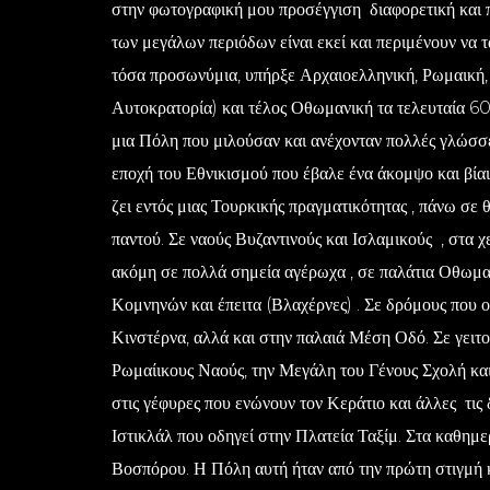
στην φωτογραφική μου προσέγγιση διαφορετική και 
των μεγάλων περιόδων είναι εκεί και περιμένουν να τ
τόσα προσωνύμια, υπήρξε Αρχαιοελληνική, Ρωμαική, 
Αυτοκρατορία) και τέλος Οθωμανική τα τελευταία 6
μια Πόλη που μιλούσαν και ανέχονταν πολλές γλώσσε
εποχή του Εθνικισμού που έβαλε ένα άκομψο και βίαι
ζει εντός μιας Τουρκικής πραγματικότητας , πάνω σε
παντού. Σε ναούς Βυζαντινούς και Ισλαμικούς , στα 
ακόμη σε πολλά σημεία αγέρωχα , σε παλάτια Οθωμα
Κομνηνών και έπειτα (Βλαχέρνες) . Σε δρόμους που 
Κινστέρνα, αλλά και στην παλαιά Μέση Οδό. Σε γειτο
Ρωμαίικους Ναούς, την Μεγάλη του Γένους Σχολή και
στις γέφυρες που ενώνουν τον Κεράτιο και άλλες τις
Ιστικλάλ που οδηγεί στην Πλατεία Ταξίμ. Στα καθημ
Βοσπόρου. Η Πόλη αυτή ήταν από την πρώτη στιγμή 