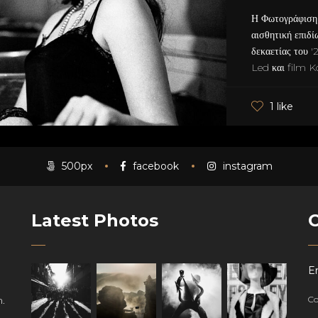
Η Φωτογράφιση έ
αισθητική επιδί
δεκαετίας του 
Led και film K
1 like
500px
facebook
instagram
Latest Photos
Em
.
Co