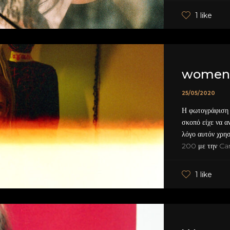
1 like
women'
25/05/2020
Η φωτογράφιση 
σκοπό είχε να α
λόγο αυτόν χρη
200 με την Can
1 like