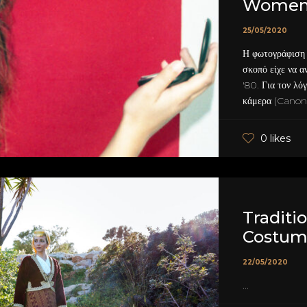
Women's
25/05/2020
Η φωτογράφιση 
σκοπό είχε να α
'80. Για τον λό
κάμερα (Canon 
0 likes
Traditi
Costum
22/05/2020
...