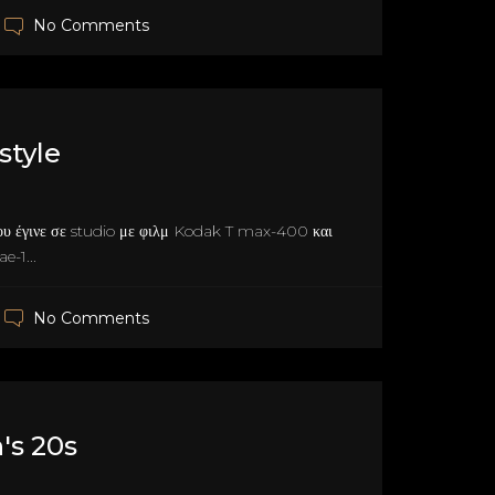
No Comments
style
υ έγινε σε studio με φιλμ Kodak T max-400 και
e-1...
No Comments
s 20s