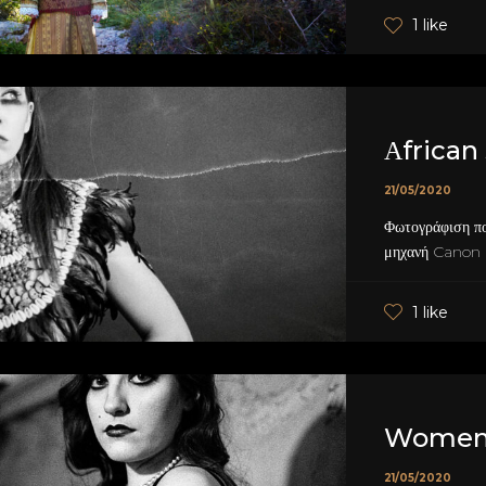
1 like
Αfrican 
21/05/2020
Φωτογράφιση πο
μηχανή Canon a
1 like
Women'
21/05/2020