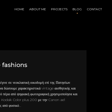
HOME
ABOUT ME
PROJECTS
BLOG
CONTACT
 fashions
έγινε σε νεοκλασική οικοδομή επί της Πατησίων.
α δώσουμε χαρακτηριστικά vintage αισθητικής και
υτό πέρα από ψηφιακή φωτογραφική χρησιμοποίησα και
m Kodak Color plus 200 με την Canon ae1
 από φυσικό...